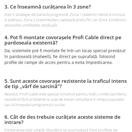
3. Ce înseamnă curățarea în 3 zone?
Este o strategie de barieră progresivă: Zona 1 (exterior) elimină noroiul
și pietrișul, Zona 2 (intermediar) captează praful fin, iar Zona 3 (interior)
absoarbe umiditatea reziduală.
4. Pot fi montate covorașele Profi Cable direct pe
pardoseala existentă?
Da, sistemele pot fi montate fie într-un locaș special prevăzut
în pardoseală (matwell), fie direct pe suprafață, folosind
profile de rampe de acces pentru a evita împiedicarea.
5. Sunt aceste covorașe rezistente la traficul intens
de tip „vârf de sarcină”?
Absolut. Profi Cable este special construit pentru trafic comercial intens,
rezistând fără probleme la sute de treceri simultane în timpul pauzelor
sau la începutul programului școlar.
6. Cât de des trebuie curățate aceste sisteme de
intrare?
Întreținerea este simplă. Murdăria se acumulează între profilele de