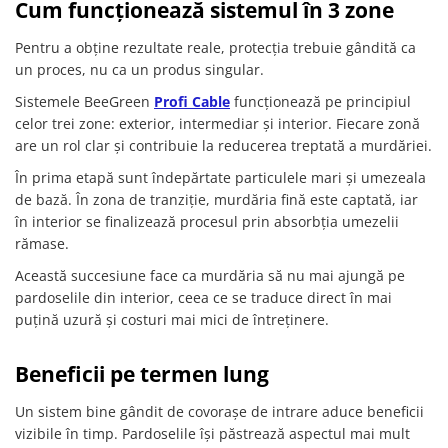
Cum funcționează sistemul în 3 zone
Pentru a obține rezultate reale, protecția trebuie gândită ca
un proces, nu ca un produs singular.
Sistemele BeeGreen
Profi Cable
funcționează pe principiul
celor trei zone: exterior, intermediar și interior. Fiecare zonă
are un rol clar și contribuie la reducerea treptată a murdăriei.
În prima etapă sunt îndepărtate particulele mari și umezeala
de bază. În zona de tranziție, murdăria fină este captată, iar
în interior se finalizează procesul prin absorbția umezelii
rămase.
Această succesiune face ca murdăria să nu mai ajungă pe
pardoselile din interior, ceea ce se traduce direct în mai
puțină uzură și costuri mai mici de întreținere.
Beneficii pe termen lung
Un sistem bine gândit de covorașe de intrare aduce beneficii
vizibile în timp. Pardoselile își păstrează aspectul mai mult