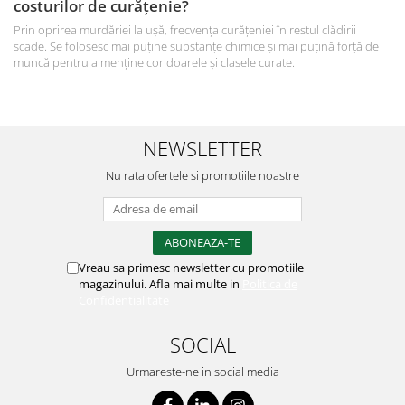
costurilor de curățenie?
Prin oprirea murdăriei la ușă, frecvența curățeniei în restul clădirii
scade. Se folosesc mai puține substanțe chimice și mai puțină forță de
muncă pentru a menține coridoarele și clasele curate.
NEWSLETTER
Nu rata ofertele si promotiile noastre
Vreau sa primesc newsletter cu promotiile
magazinului. Afla mai multe in
Politica de
Confidentialitate
SOCIAL
Urmareste-ne in social media