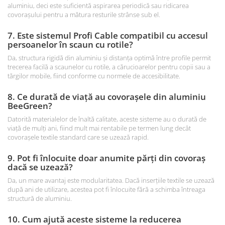
aluminiu, deci este suficientă aspirarea periodică sau ridicarea
covorașului pentru a mătura resturile strânse sub el.
7. Este sistemul Profi Cable compatibil cu accesul
persoanelor în scaun cu rotile?
Da, structura rigidă din aluminiu și distanța optimă între profile permit
trecerea facilă a scaunelor cu rotile, a cărucioarelor pentru copii sau a
tărgilor mobile, fiind conforme cu normele de accesibilitate.
8. Ce durată de viață au covorașele din aluminiu
BeeGreen?
Datorită materialelor de înaltă calitate, aceste sisteme au o durată de
viață de mulți ani, fiind mult mai rentabile pe termen lung decât
covorașele textile standard care se uzează rapid.
9. Pot fi înlocuite doar anumite părți din covoraș
dacă se uzează?
Da, un mare avantaj este modularitatea. Dacă inserțiile textile se uzează
după ani de utilizare, acestea pot fi înlocuite fără a schimba întreaga
structură de aluminiu.
10. Cum ajută aceste sisteme la reducerea