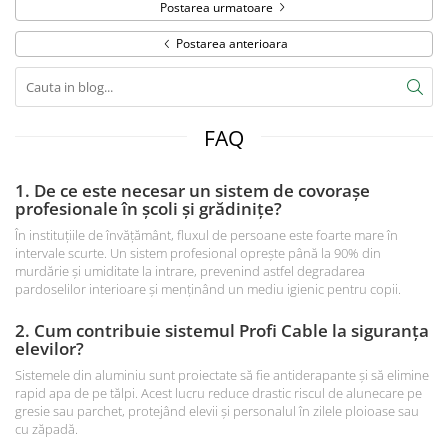
Postarea urmatoare
Postarea anterioara
FAQ
1. De ce este necesar un sistem de covorașe
profesionale în școli și grădinițe?
În instituțiile de învățământ, fluxul de persoane este foarte mare în
intervale scurte. Un sistem profesional oprește până la 90% din
murdărie și umiditate la intrare, prevenind astfel degradarea
pardoselilor interioare și menținând un mediu igienic pentru copii.
2. Cum contribuie sistemul Profi Cable la siguranța
elevilor?
Sistemele din aluminiu sunt proiectate să fie antiderapante și să elimine
rapid apa de pe tălpi. Acest lucru reduce drastic riscul de alunecare pe
gresie sau parchet, protejând elevii și personalul în zilele ploioase sau
cu zăpadă.