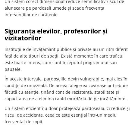
Un sistem corect dimensionat reduce semnificativ riscul de
alunecare pe pardoseli umede și scade frecvența
intervențiilor de curățenie.
Siguranța elevilor, profesorilor și
vizitatorilor
Instituțiile de învățământ publice și private au un ritm diferit
față de alte tipuri de spații. Există momente în care traficul
este foarte intens, cum sunt începutul programului sau
pauzele.
În aceste intervale, pardoselile devin vulnerabile, mai ales în
condiții de umezeală. De aceea, alegerea covorașelor trebuie
făcută cu atenție, ținând cont de rezistență, stabilitate și
capacitatea de a elimina rapid murdăria de pe încălțăminte.
Un sistem eficient nu doar protejează pardoseala, ci reduce și
riscul de accidente, ceea ce este esențial într-un mediu
frecventat de copii.