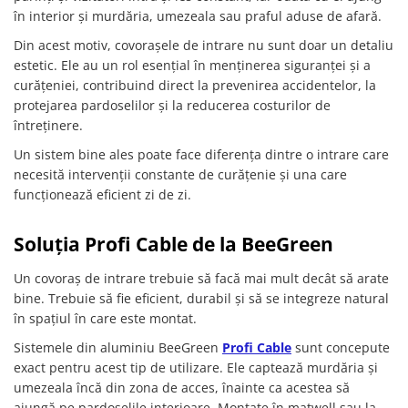
în interior și murdăria, umezeala sau praful aduse de afară.
Din acest motiv, covorașele de intrare nu sunt doar un detaliu
estetic. Ele au un rol esențial în menținerea siguranței și a
curățeniei, contribuind direct la prevenirea accidentelor, la
protejarea pardoselilor și la reducerea costurilor de
întreținere.
Un sistem bine ales poate face diferența dintre o intrare care
necesită intervenții constante de curățenie și una care
funcționează eficient zi de zi.
Soluția Profi Cable de la BeeGreen
Un covoraș de intrare trebuie să facă mai mult decât să arate
bine. Trebuie să fie eficient, durabil și să se integreze natural
în spațiul în care este montat.
Sistemele din aluminiu BeeGreen
Profi Cable
sunt concepute
exact pentru acest tip de utilizare. Ele captează murdăria și
umezeala încă din zona de acces, înainte ca acestea să
ajungă pe pardoselile interioare. Montate în matwell sau la