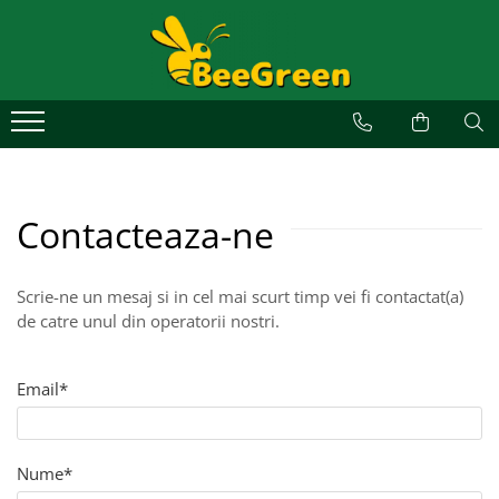
Alege un covor
Covoare de exterior
Covoare de interior
Covoare personalizate
Contacteaza-ne
Covoare profesionale
Covoare ergonomice anti-oboseală
Covoare din aluminiu
Scrie-ne un mesaj si in cel mai scurt timp vei fi contactat(a)
de catre unul din operatorii nostri.
Email*
Nume*