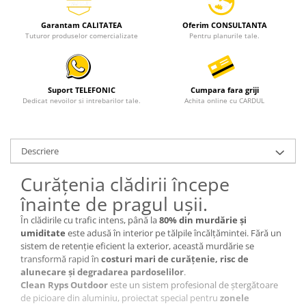
Garantam CALITATEA
Oferim CONSULTANTA
Tuturor produselor comercializate
Pentru planurile tale.
Suport TELEFONIC
Cumpara fara griji
Dedicat nevoilor si intrebarilor tale.
Achita online cu CARDUL
Descriere
Curățenia clădirii începe
înainte de pragul ușii.
În clădirile cu trafic intens, până la
80% din murdărie și
umiditate
este adusă în interior pe tălpile încălțămintei. Fără un
sistem de retenție eficient la exterior, această murdărie se
transformă rapid în
costuri mari de curățenie, risc de
alunecare și degradarea pardoselilor
.
Clean Ryps Outdoor
este un sistem profesional de ștergătoare
de picioare din aluminiu, proiectat special pentru
zonele