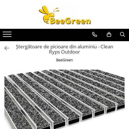
Alege un covor
Covoare de exterior
Covoare de interior
Ștergătoare de picioare din aluminiu - Clean
Covoare personalizate
Ryps Outdoor
Covoare profesionale
BeeGreen
Covoare ergonomice anti-oboseală
Covoare din aluminiu