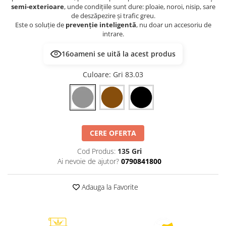
semi-exterioare
, unde condițiile sunt dure: ploaie, noroi, nisip, sare
de deszăpezire și trafic greu.
Este o soluție de
prevenție inteligentă
, nu doar un accesoriu de
intrare.
16
oameni se uită la acest produs
Culoare
: Gri 83.03
CERE OFERTA
Cod Produs:
135 Gri
Ai nevoie de ajutor?
0790841800
Adauga la Favorite