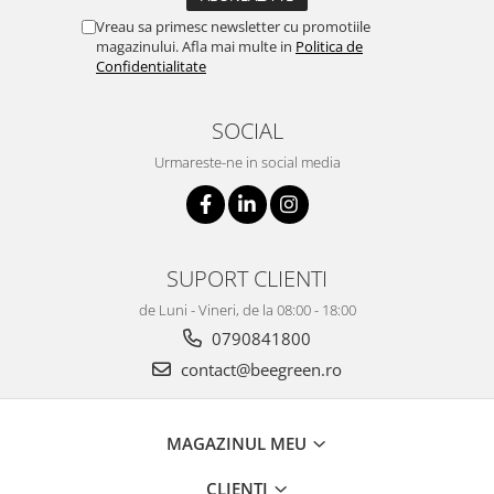
Concluzie:
Vreau sa primesc newsletter cu promotiile
Clean Ryps Outdoor
nu este doar un ștergător de picioare, ci un
magazinului. Afla mai multe in
Politica de
sistem profesional de control al murdăriei
, conceput pentru
Confidentialitate
clădiri care funcționează eficient.
Reduce costuri, crește siguranța și protejează investițiile, încă de
SOCIAL
la primul pas.
Urmareste-ne in social media
SUPORT CLIENTI
de Luni - Vineri, de la 08:00 - 18:00
0790841800
contact@beegreen.ro
MAGAZINUL MEU
CLIENTI