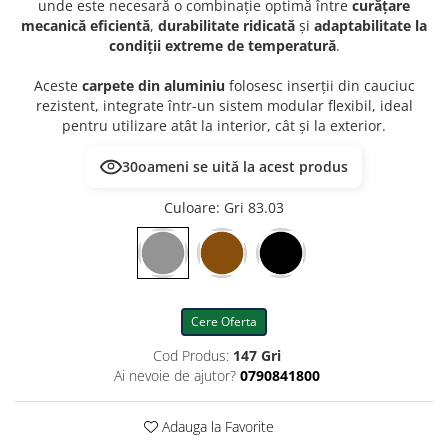
unde este necesară o combinație optimă între
curățare
mecanică eficientă
,
durabilitate ridicată
și
adaptabilitate la
condiții extreme de temperatură
.
Aceste
carpete din aluminiu
folosesc inserții din cauciuc
rezistent, integrate într-un sistem modular flexibil, ideal
pentru utilizare atât la interior, cât și la exterior.
30
oameni se uită la acest produs
Culoare
: Gri 83.03
Cere Oferta
Cod Produs:
147 Gri
Ai nevoie de ajutor?
0790841800
Adauga la Favorite