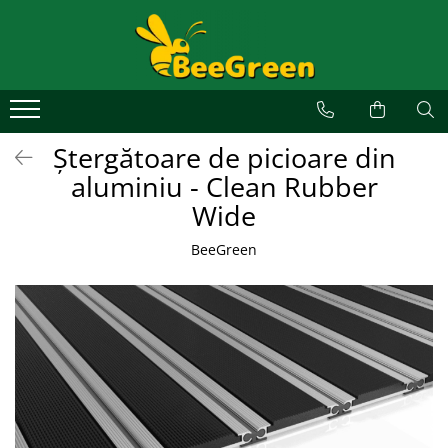
Alege un covor
Covoare de exterior
Covoare de interior
Ștergătoare de picioare din
Covoare personalizate
aluminiu - Clean Rubber
Covoare profesionale
Wide
Covoare ergonomice anti-oboseală
BeeGreen
Covoare din aluminiu