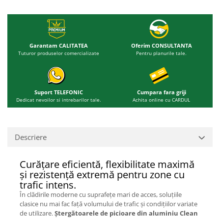
Garantam CALITATEA
Oferim CONSULTANTA
Tuturor produselor comercializate
Pentru planurile tale.
Suport TELEFONIC
Cumpara fara griji
Dedicat nevoilor si intrebarilor tale.
Achita online cu CARDUL
Descriere
Curățare eficientă, flexibilitate maximă
și rezistență extremă pentru zone cu
trafic intens.
În clădirile moderne cu suprafețe mari de acces, soluțiile
clasice nu mai fac față volumului de trafic și condițiilor variate
de utilizare.
Ștergătoarele de picioare din aluminiu Clean