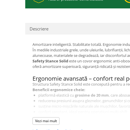
Descriere
Amortizare inteligentă. Stabilitate totală. Ergonomie ind
În mediile industriale grele, unde uleiurile, lubrifianții, 
alunecoase, materialele se degradează, iar disconfortul a
Safety Stance Solid
este un covor ergonomic anti-obosea
oferă amortizare superioară, siguranță ridicată și rezisten
Ergonomie avansată – confort real p
Structura Safety Stance Solid este concepută pentru a reduc
Beneficii ergonomice cheie:
platformă elastică cu
grosime de 20 mm
, care absoar
reducerea presiunii asupra gleznelor, genunchilor și c
susține micro-mișcările naturale ale mușchilor, favori
confort constant, ideal pentru operațiuni multi-shift
Rezultatul este un nivel crescut de confort, concentrare 
Vezi mai mult
Suprafață DiamondGrid – siguranță și 