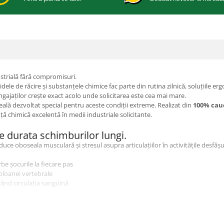
ustrială fără compromisuri.
lichidele de răcire și substanțele chimice fac parte din rutina zilnică, soluțiil
ngajaților crește exact acolo unde solicitarea este cea mai mare.
lă dezvoltat special pentru aceste condiții extreme. Realizat din
100% cauc
ță chimică excelentă în medii industriale solicitante.
e durata schimburilor lungi.
e oboseala musculară și stresul asupra articulațiilor în activitățile desfășur
be șocurile la fiecare pas
oloanei vertebrale
zând circulația sanguină
și productivitate pentru operatori.
control în medii dificile.