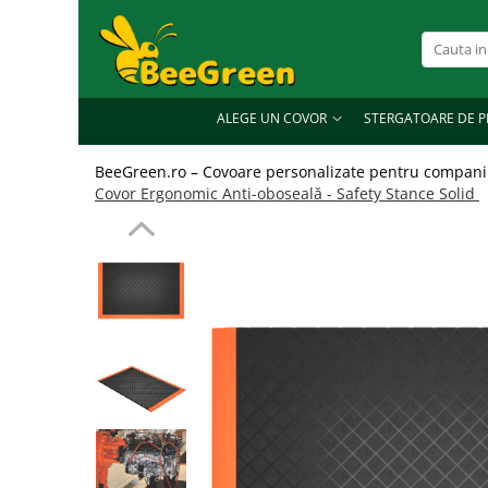
Alege un covor
Covoare de exterior
ALEGE UN COVOR
STERGATOARE DE P
Covoare de interior
BeeGreen.ro – Covoare personalizate pentru companii
Covoare personalizate
Covor Ergonomic Anti-oboseală - Safety Stance Solid
Covoare profesionale
Covoare ergonomice anti-oboseală
Covoare din aluminiu