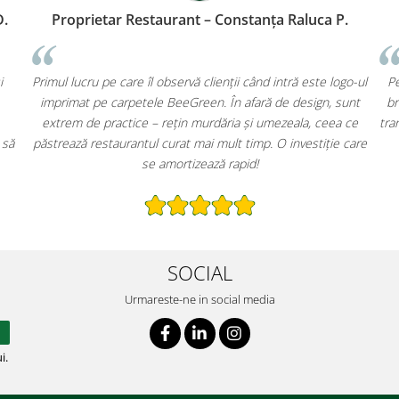
trator Spațiu de Birouri – Cluj Ioana D.
Proprietar Re
carpetele BeeGreen pentru recepția clădirii și
Primul lucru pe care 
 zonele comune. Pe lângă aspectul elegant și
imprimat pe carpet
ngul discret, am redus costurile de curățenie
extrem de practice
il. Recomand oricărui administrator care vrea să
păstrează restaurant
funcționalitatea cu un plus de profesionalism.
SOCIAL
Urmareste-ne in social media
i.