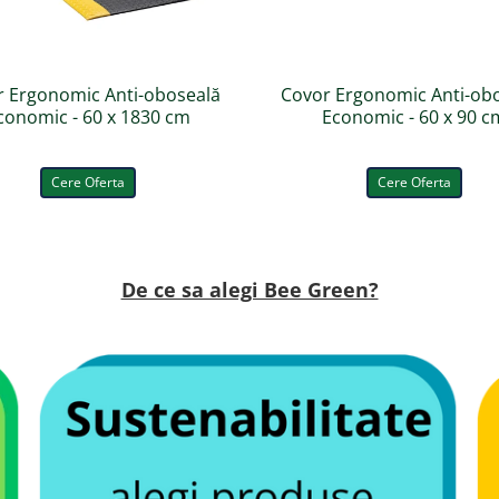
u:
r Ergonomic Anti-oboseală
Covor Ergonomic Anti-ob
conomic - 60 x 1830 cm
Economic - 60 x 90 c
Cere Oferta
Cere Oferta
.
enți industriali. Pentru durabilitate maximă, se recomandă produse cu pH neu
De ce sa alegi Bee Green?
d
este o soluție heavy-duty dedicată profesioniștilor care lucrează în cele mai
ată, acest covor contribuie direct la protejarea sănătății angajaților, reducer