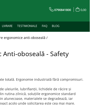
0790841800
0,00
LIVRARE
TESTIMONIALE
FAQ
BLOG
re ergonomice anti-oboseală /
 Anti-oboseală - Safety
tate totală. Ergonomie industrială fără compromisuri.
e uleiurile, lubrifianții, lichidele de răcire și
in rutina zilnică, soluțiile ergonomice standard
in alunecoase, materialele se degradează, iar
 exact acolo unde solicitarea este cea mai mare.