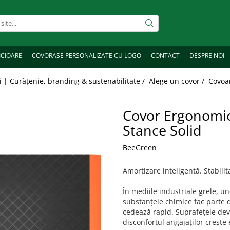
ICIOARE
COVORASE PERSONALIZATE CU LOGO
CONTACT
DESPRE NOI
 | Curățenie, branding & sustenabilitate /
Alege un covor /
Covoa
Covor Ergonomic
Stance Solid
BeeGreen
Amortizare inteligentă. Stabili
În mediile industriale grele, und
substanțele chimice fac parte d
cedează rapid. Suprafețele dev
disconfortul angajaților crește