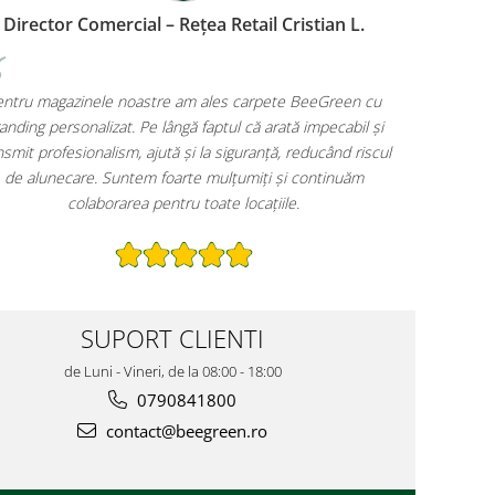
staurant – Constanța Raluca P.
Director Comercial – R
îl observă clienții când intră este logo-ul
Pentru magazinele noastre 
ele BeeGreen. În afară de design, sunt
branding personalizat. Pe lân
 – rețin murdăria și umezeala, ceea ce
transmit profesionalism, ajută 
ul curat mai mult timp. O investiție care
de alunecare. Suntem foa
se amortizează rapid!
colaborarea pentr
SUPORT CLIENTI
de Luni - Vineri, de la 08:00 - 18:00
0790841800
contact@beegreen.ro