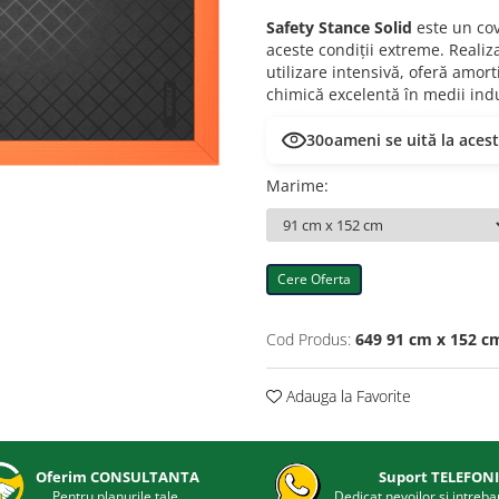
Safety Stance Solid
este un cov
aceste condiții extreme. Realiz
utilizare intensivă, oferă amort
chimică excelentă în medii indus
30
oameni se uită la aces
Marime
:
Cere Oferta
Cod Produs:
649 91 cm x 152 c
Adauga la Favorite
Oferim CONSULTANTA
Suport TELEFON
Pentru planurile tale.
Dedicat nevoilor si intrebar