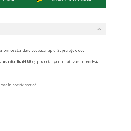
e ergonomice standard cedează rapid. Suprafețele devin
iuc nitrilic (NBR)
și proiectat pentru utilizare intensivă,
ate în poziție statică.