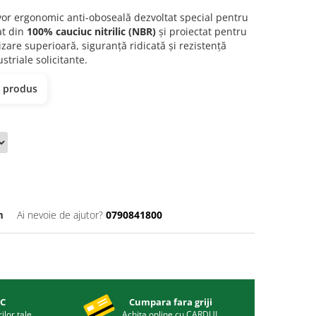
or ergonomic anti-oboseală dezvoltat special pentru
at din
100% cauciuc nitrilic (NBR)
și proiectat pentru
izare superioară, siguranță ridicată și rezistență
triale solicitante.
t produs
m
Ai nevoie de ajutor?
0790841800
IC
Cumpara fara griji
ilor tale.
Achita online cu CARDUL