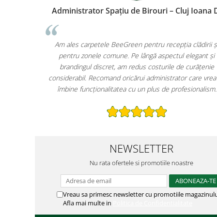
Manager Hotel – București, Andrei M.
Adminis
Carpetele personalizate de la BeeGreen au schimbat
Am ales 
omplet prima impresie pe care o oferim clienților. Logo-ul
pentru
hotelului este vizibil chiar de la intrare, iar întreținerea e
brandi
ult mai simplă. În plus, faptul că sunt produse sustenabile
considerab
este un mare plus pentru imaginea noastră.
îmbine 
NEWSLETTER
Nu rata ofertele si promotiile noastre
Vreau sa primesc newsletter cu promotiile magazinulu
Afla mai multe in
Politica de Confidentialitate