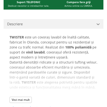
Suport TELEFONIC
Cumpara fara griji
Dedicat nevoilor si intrebarilor tale.
Achita online cu CARDUL
Descriere
TWISTER
este un covoraș lavabil de înaltă calitate,
fabricat în Olanda, conceput pentru uz rezidențial și
zone cu trafic normal. Realizat din
100% poliamidă
pe
suport de
vinil lavabil
, covorașul oferă rezistență,
aspect modern și întreținere ușoară.
Datorită densității ridicate și a structurii tufting velour,
covorașul absoarbe eficient murdăria și umezeala,
menținând pardoselile curate și sigure. Disponibil
într-o gamă variată de culori, dimensiuni standard și
la rolă,
TWISTER
este alegerea potrivită pentru spațiile
unde estetica și funcționalitatea merg mână în mână.
Avantaje:
Vezi mai mult
Lavabil – ușor de întreținut
Vinil rezistent, stabil pe podea