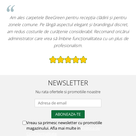
le BeeGreen pentru recepția clădirii și pentru
Primul lucru pe care 
e lângă aspectul elegant și brandingul discret,
imprimat pe carpet
le de curățenie considerabil. Recomand oricărui
extrem de practice
e vrea să îmbine funcționalitatea cu un plus de
păstrează restaurantu
profesionalism.
NEWSLETTER
Nu rata ofertele si promotiile noastre
Vreau sa primesc newsletter cu promotiile
magazinului. Afla mai multe in
Politica de
Confidentialitate