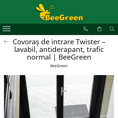
Alege un covor
Covoare de exterior
Covoare de interior
Covoraș de intrare Twister –
Covoare personalizate
lavabil, antiderapant, trafic
Covoare profesionale
normal | BeeGreen
Covoare ergonomice anti-oboseală
BeeGreen
Covoare din aluminiu