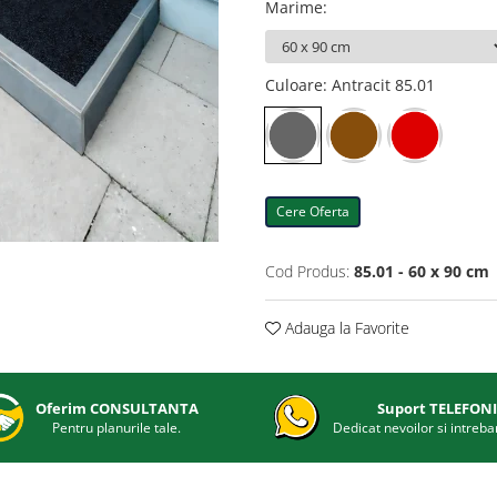
Marime
:
Culoare
: Antracit 85.01
Cere Oferta
Cod Produs:
85.01 - 60 x 90 cm
Adauga la Favorite
Oferim CONSULTANTA
Suport TELEFON
Pentru planurile tale.
Dedicat nevoilor si intrebar