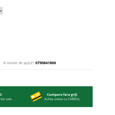
Ai nevoie de ajutor?
0790841800
IC
Cumpara fara griji
ilor tale.
Achita online cu CARDUL