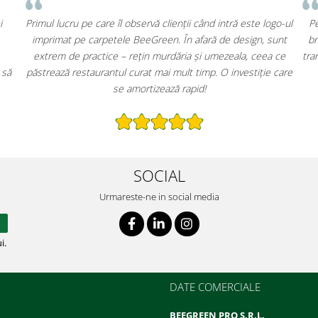
Am ales carpetele BeeGreen pentru recepția clădirii și
Primul lucru 
pentru zonele comune. Pe lângă aspectul elegant și
imprimat pe
brandingul discret, am redus costurile de curățenie
extrem de p
nsiderabil. Recomand oricărui administrator care vrea să
păstrează res
îmbine funcționalitatea cu un plus de profesionalism.
SOCIAL
Urmareste-ne in social media
i.
DATE COMERCIALE
BEEGREEN PRO S.R.L.