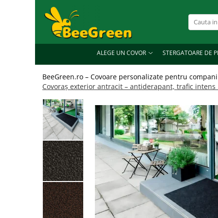
Alege un covor
Covoare de exterior
ALEGE UN COVOR
STERGATOARE DE P
Covoare de interior
BeeGreen.ro – Covoare personalizate pentru companii
Covoare personalizate
Covoraș exterior antracit – antiderapant, trafic inten
Covoare profesionale
Covoare ergonomice anti-oboseală
Covoare din aluminiu