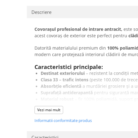
Descriere
Covorașul profesional de intrare
antracit,
este so
acest covoraș de exterior este perfect pentru
clăd
Datorită materialului premium din
100% poliami
modern care protejează interiorul clădirii de mur
Caracteristici principale:
Destinat exteriorului
– rezistent la condiții me
Clasa 33 – trafic intens
(peste 100.000 de trecer
Absorbție eficientă
a murdăriei grosiere și a u
Suprafață antiderapantă
pentru siguranță ma
Material robust
– fir 100% poliamidă, suport gr
Durată de viață mare
și întreținere ușoară
Vezi mai mult
Disponibil în dimensiuni standard și rolă de 
Informatii conformitate produs
De ce să îl alegeți:
Ideal pentru
zone exterioare acoperite cu traf
Caracteristici
Reduce riscul de alunecare datorită suprafețe