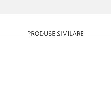
treținere
i spații comerciale
terior pentru trafic intens
, modelul antracit clasa 33 este alegere
PRODUSE SIMILARE
ste un partener de încredere pentru orice clădire modernă.