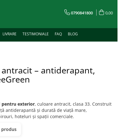
0790841800
0,00
LIVRARE
TESTIMONIALE
FAQ
BLOG
 antracit – antiderapant,
BeeGreen
 pentru exterior
, culoare antracit, clasa 33. Construit
ață antiderapantă și durată de viață mare,
rouri, hoteluri și spații comerciale.
t produs