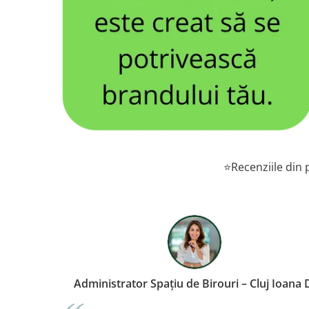
⭐Recenziile din p
Manager Hotel – București, Andrei M.
A