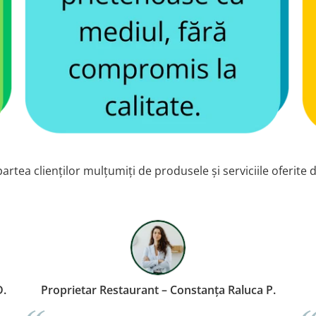
artea clienților mulțumiți de produsele și serviciile oferite 
dministrator Spațiu de Birouri – Cluj Ioana D.
Proprie