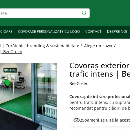
ICIOARE
COVORASE PERSONALIZATE CU LOGO
CONTACT
DESPRE NOI
 | Curățenie, branding & sustenabilitate /
Alege un covor /
s | BeeGreen
Covoraș exterior
trafic intens | 
BeeGreen
Covoraș de intrare profesional
pentru trafic intens, cu supraf
recomandat pentru clădiri de bi
25
oameni se uită la aces