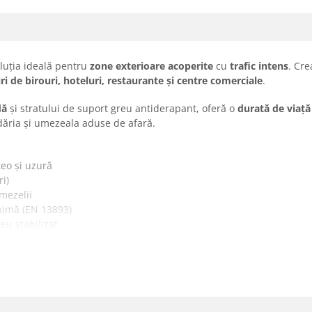
luția ideală pentru
zone exterioare acoperite
cu
trafic intens
. Cre
iri de birouri, hoteluri, restaurante și centre comerciale
.
dă
și stratului de suport greu antiderapant, oferă o
durată de viaț
dăria și umezeala aduse de afară.
teo și uzură
i)
mezelii
ximă (EN 13893)
eu stabilizat
20 m
ic intens
i antiderapante