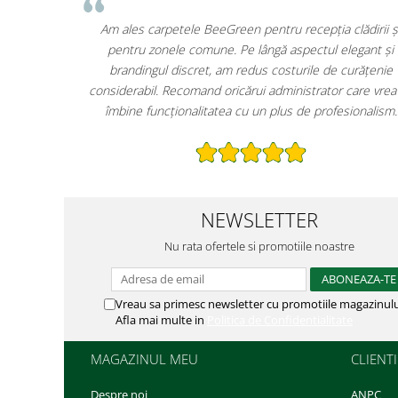
Carpetele personalizate de la BeeGreen au schimbat
complet prima impresie pe care o oferim clienților. Logo-ul
hotelului este vizibil chiar de la intrare, iar întreținerea e
mult mai simplă. În plus, faptul că sunt produse sustenabile
co
este un mare plus pentru imaginea noastră.
NEWSLETTER
Nu rata ofertele si promotiile noastre
Vreau sa primesc newsletter cu promotiile magazinulu
Afla mai multe in
Politica de Confidentialitate
MAGAZINUL MEU
CLIENTI
Despre noi
ANPC