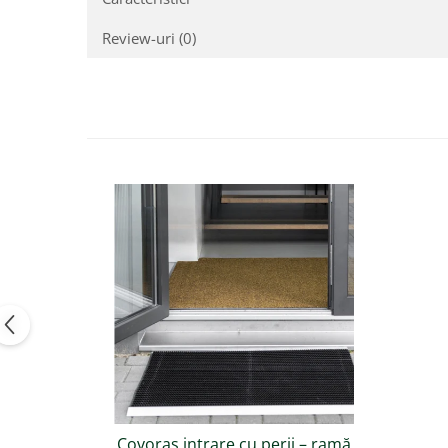
Oferă un aspect profesional intrării clădirii
Review-uri
(0)
Protejează pardoselile și reduce costurile de în
Potrivit pentru
birouri, hoteluri, restaurante ș
Concluzie:
Dacă aveți nevoie de un
covoraș profesional de ex
durabilitate dovedită și design elegant, acesta e
Covoraș intrare cu perii – ramă