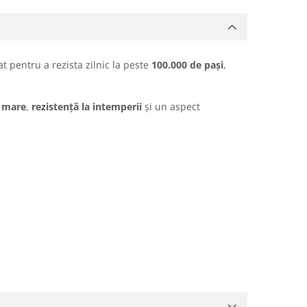
at pentru a rezista zilnic la peste
100.000 de pași
,
ă mare
,
rezistență la intemperii
și un aspect