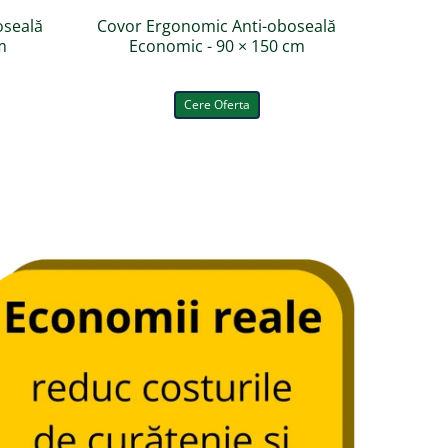
oseală
Covor Ergonomic Anti-oboseală
Covor E
m
Economic - 90 × 150 cm
Di
Cere Oferta