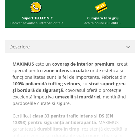
Suport TELEFONIC
Cumpara fara griji
Dedicat nevoilor si intrebarilor tale.
Achita online cu CARDUL
Descriere
MAXIMUS
este un
covoraș de interior premium
, creat
special pentru
zone intens circulate
unde estetica și
funcționalitatea sunt la fel de importante. Fabricat din
100% poliamidă tufting velours
, cu
strat suport greu
și bordură de siguranță
, covorașul oferă o protecție
excelentă împotriva
umezelii și murdăriei
, menținând
pardoselile curate și sigure.
Certificat
clasa 33 pentru trafic intens
și
DS (EN
13893) pentru siguranță antiderapantă
, MAXIMUS
garantează
durabilitate în timp
, rezistență dovedită la
utilizare zilnică și o
durată de viață mare
, chiar și în