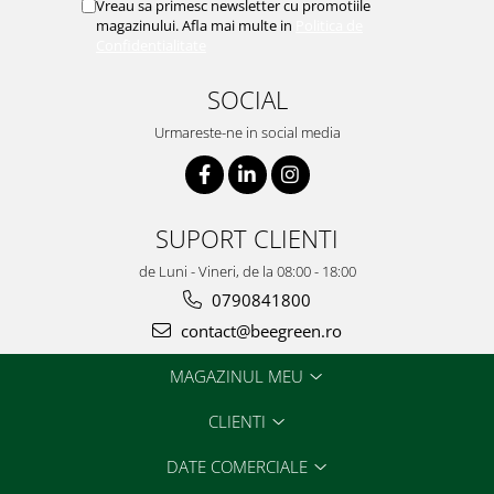
Vreau sa primesc newsletter cu promotiile
magazinului. Afla mai multe in
Politica de
Confidentialitate
SOCIAL
Urmareste-ne in social media
SUPORT CLIENTI
de Luni - Vineri, de la 08:00 - 18:00
0790841800
contact@beegreen.ro
MAGAZINUL MEU
CLIENTI
DATE COMERCIALE