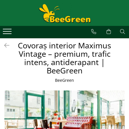
Alege un covor
Covoare de exterior
Covoare de interior
Covoraș interior Maximus
Covoare personalizate
Vintage – premium, trafic
Covoare profesionale
intens, antiderapant |
Covoare ergonomice anti-oboseală
BeeGreen
Covoare din aluminiu
BeeGreen