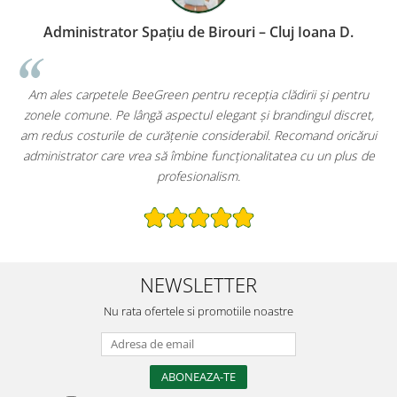
 Spațiu de Birouri – Cluj Ioana D.
Proprietar Rest
BeeGreen pentru recepția clădirii și pentru
Primul lucru pe care îl 
ângă aspectul elegant și brandingul discret,
imprimat pe carpetele
e curățenie considerabil. Recomand oricărui
extrem de practice – 
rea să îmbine funcționalitatea cu un plus de
păstrează restaurantul cu
profesionalism.
am
NEWSLETTER
Nu rata ofertele si promotiile noastre