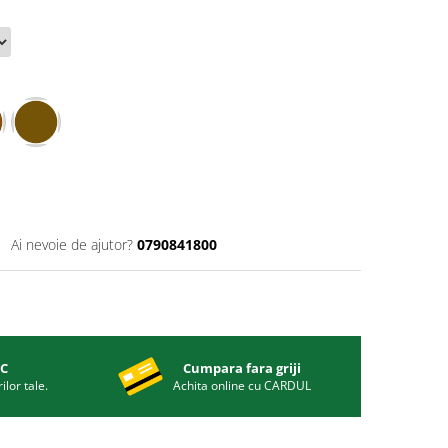
Ai nevoie de ajutor?
0790841800
IC
Cumpara fara griji
ilor tale.
Achita online cu CARDUL