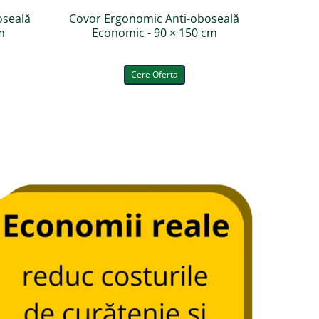
oseală
Covor Ergonomic Anti-oboseală
Covor E
m
Economic - 90 × 150 cm
Di
Cere Oferta