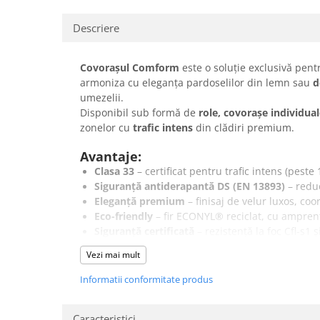
Descriere
Covorașul Comform
este o soluție exclusivă pentr
armoniza cu eleganța pardoselilor din lemn sau
d
umezelii.
Disponibil sub formă de
role, covorașe individua
zonelor cu
trafic intens
din clădiri premium.
Avantaje:
Clasa 33
– certificat pentru trafic intens (peste
Siguranță antiderapantă DS (EN 13893)
– reduc
Eleganță premium
– finisaj de velur luxos, co
Eco-friendly
– fir ECONYL® reciclat, cu ampren
Siguranță certificată
– rezistență la foc Cfl-s1
Flexibilitate totală
– disponibil ca rolă, covora
Vezi mai mult
Zone de aplicare:
Informatii conformitate produs
Holuri, intrări, coridoare și lifturi din clădiri 
Hoteluri și restaurante elegante
Caracteristici