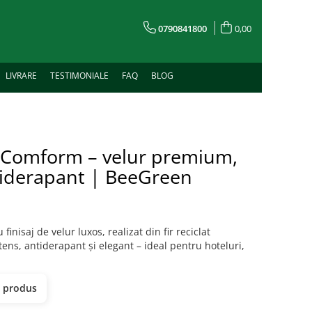
0790841800
0,00
LIVRARE
TESTIMONIALE
FAQ
BLOG
r Comform – velur premium,
ntiderapant | BeeGreen
 finisaj de velur luxos, realizat din fir reciclat
tens, antiderapant și elegant – ideal pentru hoteluri,
t produs