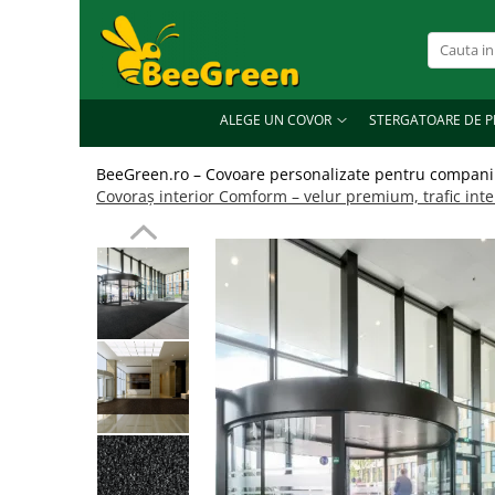
Alege un covor
Covoare de exterior
ALEGE UN COVOR
STERGATOARE DE P
Covoare de interior
BeeGreen.ro – Covoare personalizate pentru companii
Covoare personalizate
Covoraș interior Comform – velur premium, trafic int
Covoare profesionale
Covoare ergonomice anti-oboseală
Covoare din aluminiu