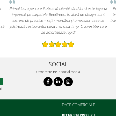
Am ales carpetele BeeGreen pentru recepția clădirii și
Primul l
pentru zonele comune. Pe lângă aspectul elegant și
imprim
brandingul discret, am redus costurile de curățenie
extre
considerabil. Recomand oricărui administrator care vrea să
păstrea
îmbine funcționalitatea cu un plus de profesionalism.
SOCIAL
Urmareste-ne in social media
i.
DATE COMERCIALE
BEEGREEN PRO S.R.L.