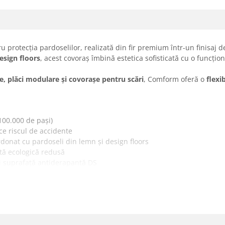
u protecția pardoselilor, realizată din fir premium într-un finisaj 
esign floors
, acest covoraș îmbină estetica sofisticată cu o funcțio
le, plăci modulare și covorașe pentru scări
, Comform oferă o
flexi
 100.000 de pași)
e riscul de accidente
ordonat cu pardoseli din lemn și design floors
tă ecologică redusă
 și suprafață antiderapantă DS
ș, plăci modulare sau covoraș de scări
premium