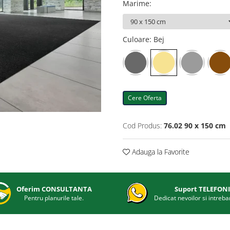
Marime
:
Culoare
: Bej
Cere Oferta
Cod Produs:
76.02 90 x 150 cm
Adauga la Favorite
Oferim CONSULTANTA
Suport TELEFON
Pentru planurile tale.
Dedicat nevoilor si intrebar