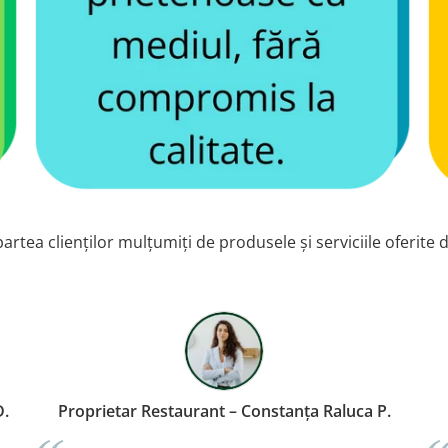
artea clienților mulțumiți de produsele și serviciile oferite 
Administrator Spațiu de Birouri – Cluj Ioana D.
Pro