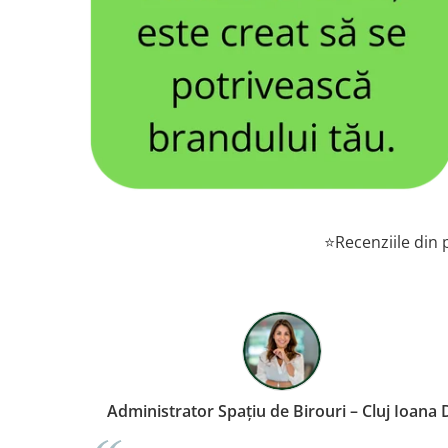
⭐Recenziile din p
Manager Hotel – București, Andrei M.