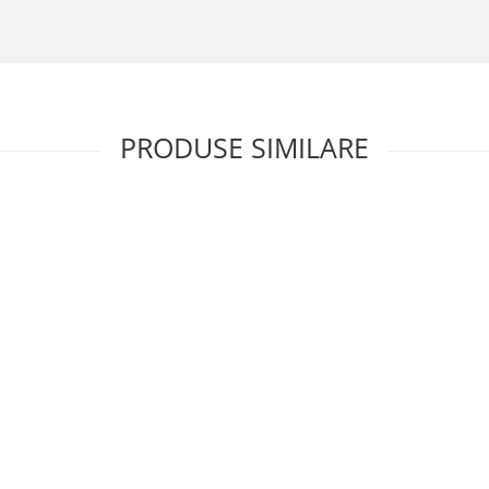
ntru trafic intens
, care să combine
designul luxos cu performan
t produs transformă orice intrare într-un spațiu de prestigiu.
PRODUSE SIMILARE