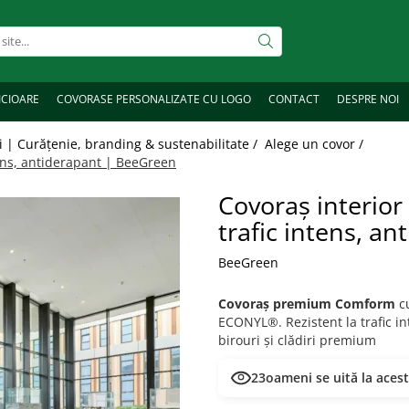
ICIOARE
COVORASE PERSONALIZATE CU LOGO
CONTACT
DESPRE NOI
 | Curățenie, branding & sustenabilitate /
Alege un covor /
ens, antiderapant | BeeGreen
Covoraș interio
trafic intens, a
BeeGreen
Covoraș premium Comform
cu
ECONYL®. Rezistent la trafic in
birouri și clădiri premium
20
oameni se uită la aces