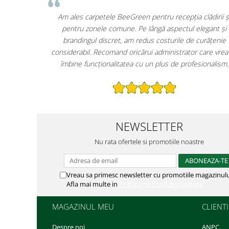
Carpetele personalizate de la BeeGreen au schimbat
complet prima impresie pe care o oferim clienților. Logo-ul
hotelului este vizibil chiar de la intrare, iar întreținerea e
mult mai simplă. În plus, faptul că sunt produse sustenabile
este un mare plus pentru imaginea noastră.
NEWSLETTER
Nu rata ofertele si promotiile noastre
Vreau sa primesc newsletter cu promotiile magazinulu
Afla mai multe in
Politica de Confidentialitate
MAGAZINUL MEU
CLIENTI
Despre noi
ANPC