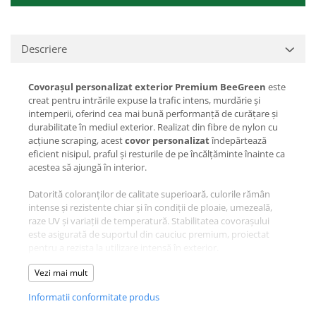
Descriere
Covorașul personalizat exterior Premium BeeGreen
este
creat pentru intrările expuse la trafic intens, murdărie și
intemperii, oferind cea mai bună performanță de curățare și
durabilitate în mediul exterior. Realizat din fibre de nylon cu
acțiune scraping, acest
covor personalizat
îndepărtează
eficient nisipul, praful și resturile de pe încălțăminte înainte ca
acestea să ajungă în interior.
Datorită coloranților de calitate superioară, culorile rămân
intense și rezistente chiar și în condiții de ploaie, umezeală,
raze UV și variații de temperatură. Stabilitatea covorașului
este asigurată de suportul din cauciuc premium, proiectat
pentru a rezista la utilizare intensă în exterior.
Vezi mai mult
Personalizarea completă permite transformarea produsului
într-un
covor cu logo
perfect pentru branding vizibil chiar la
Informatii conformitate produs
intrarea în clădire. Acest
covoraș personalizat exterior
premium
este ideal pentru companii care vor să transmită