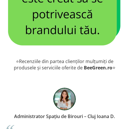
⭐Recenziile din partea clienților mulțumiți de
produsele și serviciile oferite de
BeeGreen.ro
⭐
rator Spațiu de Birouri – Cluj Ioana D.
Proprietar