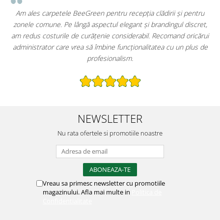
etele BeeGreen pentru recepția clădirii și pentru
Primul lucru pe c
. Pe lângă aspectul elegant și brandingul discret,
imprimat pe car
urile de curățenie considerabil. Recomand oricărui
extrem de prac
 care vrea să îmbine funcționalitatea cu un plus de
păstrează restaura
profesionalism.
NEWSLETTER
Nu rata ofertele si promotiile noastre
Vreau sa primesc newsletter cu promotiile
magazinului. Afla mai multe in
Politica de
Confidentialitate