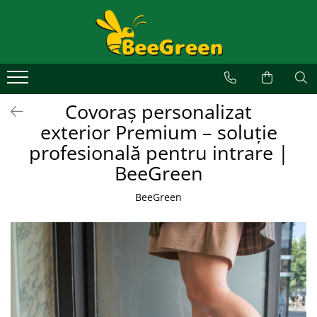
Alege un covor
Covoare de exterior
Covoare de interior
Covoraș personalizat
Covoare personalizate
exterior Premium – soluție
Covoare profesionale
profesională pentru intrare |
Covoare ergonomice anti-oboseală
BeeGreen
Covoare din aluminiu
BeeGreen