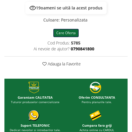
19
oameni se uită la acest produs
Culoare
:
Personalizata
Cere Oferta
Cod Produs:
5785
Ai nevoie de ajutor?
0790841800
Adauga la Favorite
Garantam CALITATEA
Oferim CONSULTANTA
Tuturor produselor comercializate
Pentru planurile tale.
Suport TELEFONIC
Cumpara fara griji
Dedicat nevoilor si intrebarilor tale.
Achita online cu CARDUL