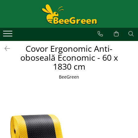
Alege un covor
Covoare de exterior
Covoare de interior
Covor Ergonomic Anti-
Covoare personalizate
oboseală Economic - 60 x
Covoare profesionale
1830 cm
Covoare ergonomice anti-oboseală
BeeGreen
Covoare din aluminiu