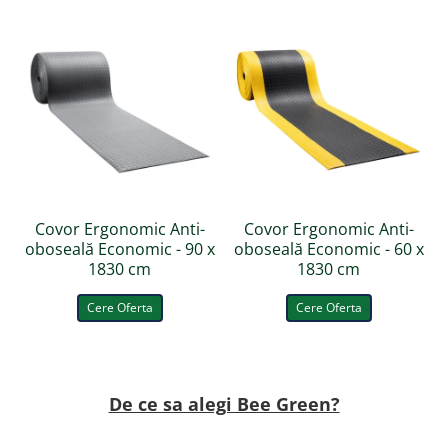
depozite uscate și spații logistice
zone comerciale sau tehnice cu lucru în picioare
Concluzie:
Covorul Ergonomic Anti-oboseală Economic
este soluția
practică pentru companiile care doresc să îmbunătățească
confortul angajaților și siguranța la locul de muncă, fără
investiții premium. O alegere inteligentă pentru utilizare
zilnică, în medii profesionale unde eficiența și ergonomia de
bază contează.
Covor Ergonomic Anti-
Covor Ergonomic Anti-
oboseală Economic - 90 x
oboseală Economic - 60 x
1830 cm
1830 cm
Cere Oferta
Cere Oferta
De ce sa alegi Bee Green?