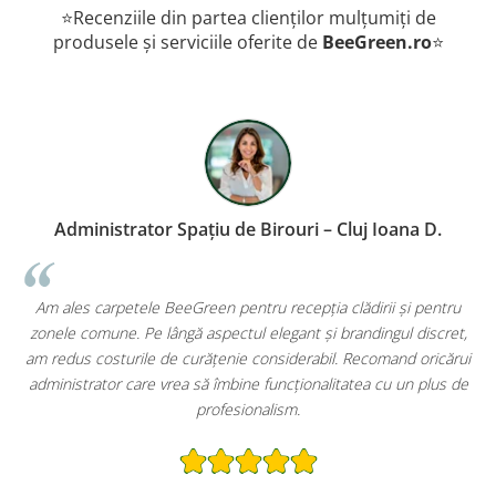
⭐Recenziile din partea clienților mulțumiți de
produsele și serviciile oferite de
BeeGreen.ro
⭐
rator Spațiu de Birouri – Cluj Ioana D.
Proprietar
etele BeeGreen pentru recepția clădirii și pentru
Primul lucru pe c
. Pe lângă aspectul elegant și brandingul discret,
imprimat pe car
urile de curățenie considerabil. Recomand oricărui
extrem de prac
 care vrea să îmbine funcționalitatea cu un plus de
păstrează restaura
profesionalism.