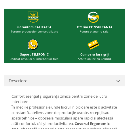
Garantam CALITATEA
Oferim CONSULTANTA
Tuturor produselor comercializate
Pentru planurile tale.
Suport TELEFONIC
Cumpara fara griji
Dedicat nevoilor si intrebarilor tale.
Achita online cu CARDUL
Descriere
Confort esențial și siguranță zilnică pentru zone de lucru
interioare
În mediile profesionale unde lucrul în picioare este o activitate
constantă, ateliere, zone de producție uscate, recepții sau
spații tehnice – oboseala musculară apare rapid și afectează
atât confortul, cât și productivitatea.
Covorul Ergonomic