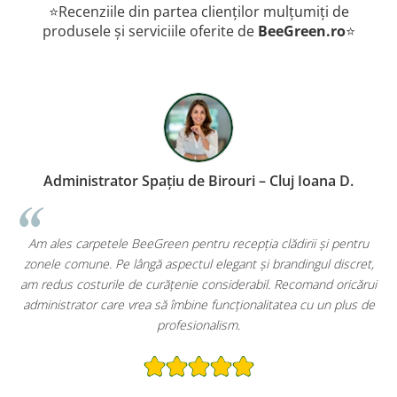
⭐Recenziile din partea clienților mulțumiți de
produsele și serviciile oferite de
BeeGreen.ro
⭐
ri – Cluj Ioana D.
Proprietar Restaurant – Constan
epția clădirii și pentru
Primul lucru pe care îl observă clienții cân
nt și brandingul discret,
imprimat pe carpetele BeeGreen. În afar
erabil. Recomand oricărui
extrem de practice – rețin murdăria și 
ionalitatea cu un plus de
păstrează restaurantul curat mai mult timp. 
.
amortizează rapid!