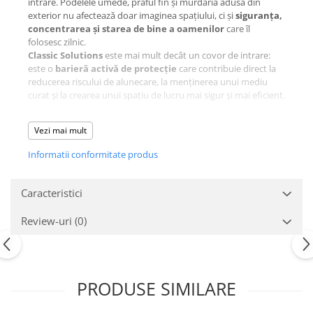
intrare. Podelele umede, praful fin și murdăria adusă din
exterior nu afectează doar imaginea spațiului, ci și
siguranța,
concentrarea și starea de bine a oamenilor
care îl
folosesc zilnic.
Classic Solutions
este mai mult decât un covor de intrare:
este o
barieră activă de protecție
care contribuie direct la
reducerea riscului de alunecare, la menținerea unui mediu
curat și la crearea unui spațiu de lucru mai sigur și mai eficient.
Impact real asupra confortului și
Vezi mai mult
productivității.
Un mediu curat și uscat reduce stresul operațional și
Informatii conformitate produs
întreruperile cauzate de incidente minore. Classic Solutions
acționează încă din zona de acces prin:
Caracteristici
Reducerea riscului de alunecare
în perioadele ploioase
sau de iarnă, protejând angajații și vizitatorii
Menținerea pardoselilor uscate
, ceea ce reduce
Review-uri
(0)
oboseala mentală asociată cu atenția constantă la
suprafețe alunecoase
Limitarea prafului și particulelor abrazive
, care altfel
se răspândesc în spațiile de lucru și afectează confortul
PRODUSE SIMILARE
respirator
Rezultatul:
mai puține incidente, mai puține distrageri și
un flux de lucru mai constant
.