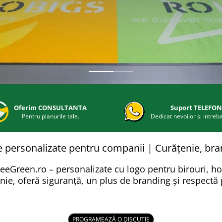
Oferim CONSULTANTA
Suport TELEFON
Pentru planurile tale.
Dedicat nevoilor si intrebar
 personalizate pentru companii | Curățenie, bran
reen.ro – personalizate cu logo pentru birouri, hote
ie, oferă siguranță, un plus de branding și respectă pr
PROGRAMEAZĂ O DISCUTIE