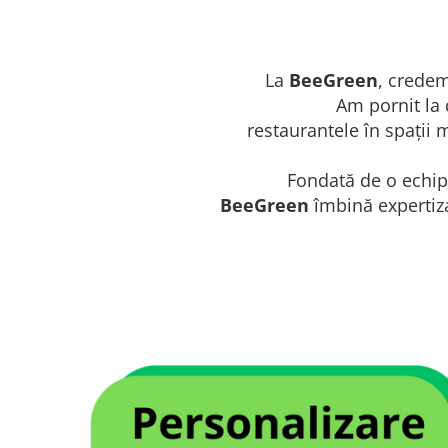
La
BeeGreen
, credem
Am pornit la 
restaurantele în spații 
Fondată de o echipă
BeeGreen
îmbină expertiza 