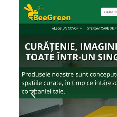
Alege un covor
Covoare de exterior
ALEGE UN COVOR
STERGATOARE DE P
Covoare de interior
Covoare personalizate
Covoare profesionale
Covoare ergonomice anti-oboseală
Covoare din aluminiu