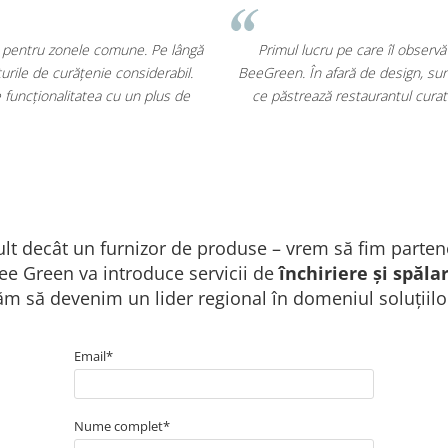
te logo-ul imprimat pe carpetele
Pentru magazinele noastre am al
– rețin murdăria și umezeala, ceea
faptul că arată impecabil și transm
tiție care se amortizează rapid!
alunecare. Suntem foarte mulțu
t decât un furnizor de produse – vrem să fim parten
ee Green va introduce servicii de
închiriere și spăla
ăm să devenim un lider regional în domeniul soluțiilor
Email*
Nume complet*