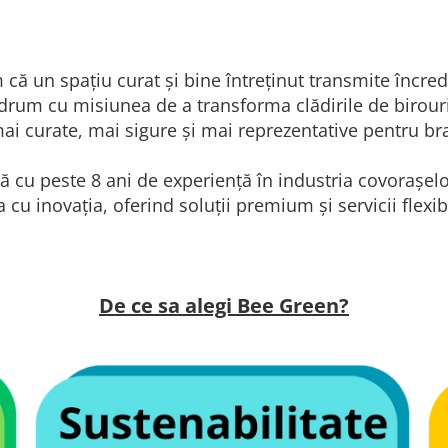
 că un spațiu curat și bine întreținut transmite încre
drum cu misiunea de a transforma clădirile de birouri,
mai curate, mai sigure și mai reprezentative pentru bran
 cu peste 8 ani de experiență în industria covorașelo
cu inovația, oferind soluții premium și servicii flexibi
De ce sa alegi Bee Green?