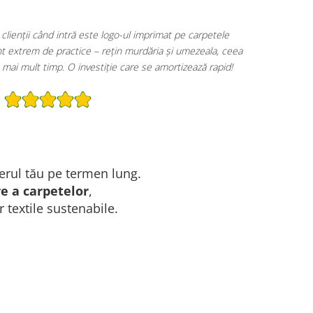
es carpete BeeGreen cu branding personalizat. Pe lângă
it profesionalism, ajută și la siguranță, reducând riscul de
miți și continuăm colaborarea pentru toate locațiile.
erul tău pe termen lung.
re a carpetelor
,
 textile sustenabile.