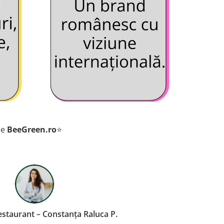
de
BeeGreen.ro
⭐
rcial – Rețea Retail Cristian L.