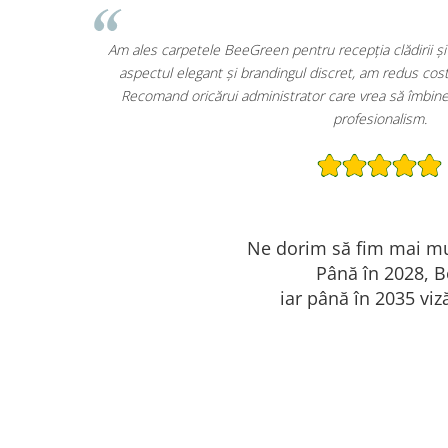
e. Pe lângă
Primul lucru pe care îl observă clienții când intră es
siderabil.
BeeGreen. În afară de design, sunt extrem de practice 
n plus de
ce păstrează restaurantul curat mai mult timp. O inves
Ne dorim să fim mai mul
Până în 2028, B
iar până în 2035 viz