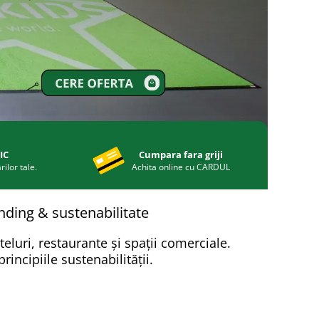
IC
Cumpara fara griji
ilor tale.
Achita online cu CARDUL
ding & sustenabilitate
luri, restaurante și spații comerciale.
incipiile sustenabilității.