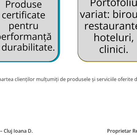
artea clienților mulțumiți de produsele și serviciile oferite 
nța Raluca P.
Director Come