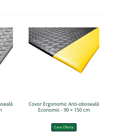
oseală
Covor Ergonomic Anti-oboseală
Covor E
m
Economic - 90 × 150 cm
Di
Cere Oferta